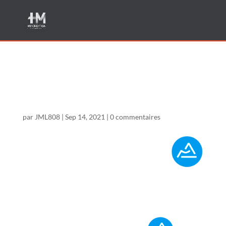
logo-region-rhone-alpes-
auvergne-2
par
JML808
|
Sep 14, 2021
|
0 commentaires