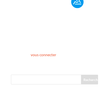
Poster le commentaire
Vous devez
vous connecter
pour publier un
commentaire.
Commentaires récents