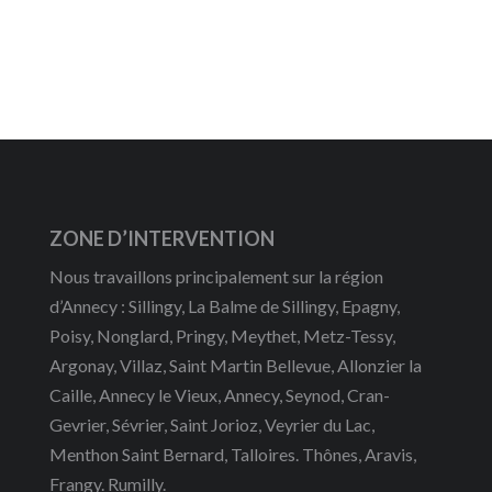
ZONE D’INTERVENTION
Nous travaillons principalement sur la région
d’Annecy : Sillingy, La Balme de Sillingy, Epagny,
Poisy, Nonglard, Pringy, Meythet, Metz-Tessy,
Argonay, Villaz, Saint Martin Bellevue, Allonzier la
Caille, Annecy le Vieux, Annecy, Seynod, Cran-
Gevrier, Sévrier, Saint Jorioz, Veyrier du Lac,
Menthon Saint Bernard, Talloires. Thônes, Aravis,
Frangy. Rumilly.