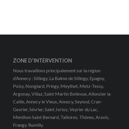
ZONE D’INTERVENTION
Nous travaillons principalement sur la région
d’Annecy : Sillingy, La Balme de Sillingy, Epagny,
Poisy, Nonglard, Pringy, Meythet, Metz-Tessy,
Argonay, Villaz, Saint Martin Bellevue, Allonzier la
Caille, Annecy le Vieux, Annecy, Seynod, Cran-
Gevrier, Sévrier, Saint Jorioz, Veyrier du Lac,
Menthon Saint Bernard, Talloires. Thônes, Aravis,
Frangy. Rumilly.