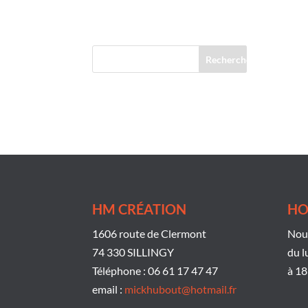
Commentaires récents
HM CRÉATION
HO
1606 route de Clermont
Nous
74 330 SILLINGY
du l
Téléphone : 06 61 17 47 47
à 18
email :
mickhubout@hotmail.fr