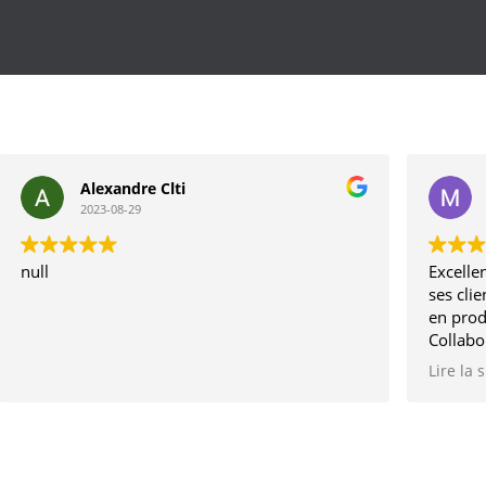
Alexandre Clti
2023-08-29
null
Excellen
ses clie
en prod
Collabo
depuis 
Lire la 