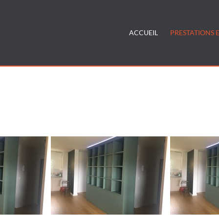
ACCUEIL
PRESTATIONS E
nt-meuble-sur-mesure-annecy"