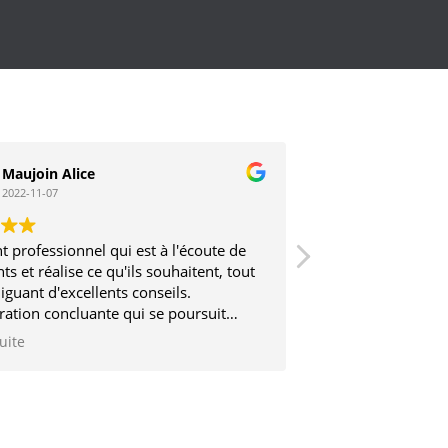
Maujoin Alice
Stephane V
2022-11-07
2017-03-12
t professionnel qui est à l'écoute de
Très sérieux et trè
nts et réalise ce qu'ils souhaitent, tout
iguant d'excellents conseils.
ration concluante qui se poursuit
2 ans
suite