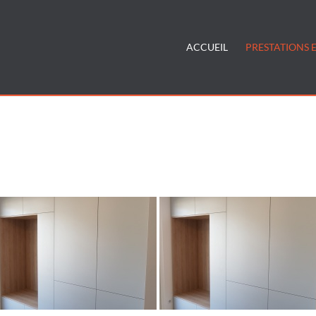
ACCUEIL
PRESTATIONS E
nt-de-placards-sur-mesure-annecy