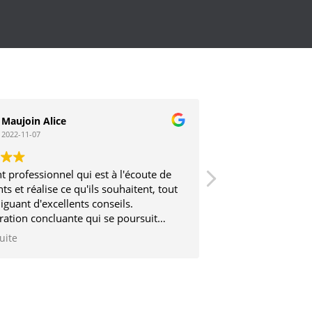
Maujoin Alice
Stephane V
2022-11-07
2017-03-12
t professionnel qui est à l'écoute de
Très sérieux et trè
nts et réalise ce qu'ils souhaitent, tout
iguant d'excellents conseils.
ration concluante qui se poursuit
2 ans
suite