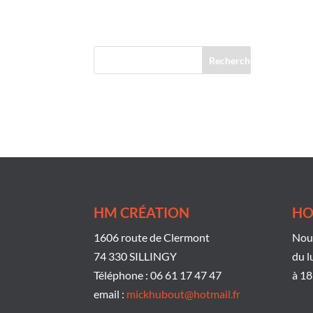
Commentaires récents
HM CRÉATION
HO
1606 route de Clermont
Nous
74 330 SILLINGY
du l
Téléphone : 06 61 17 47 47
à 18
email :
mickhubout@hotmail.fr