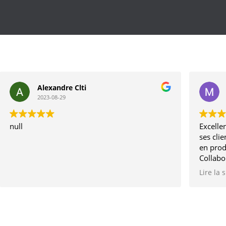
Alexandre Clti
2023-08-29
null
Excellen
ses clie
en prod
Collabo
depuis 
Lire la 