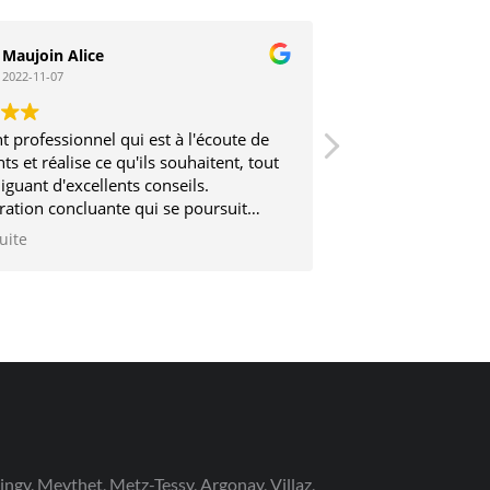
Maujoin Alice
Stephane V
2022-11-07
2017-03-12
t professionnel qui est à l'écoute de
Très sérieux et trè
nts et réalise ce qu'ils souhaitent, tout
iguant d'excellents conseils.
ration concluante qui se poursuit
2 ans
suite
ringy, Meythet, Metz-Tessy, Argonay, Villaz,