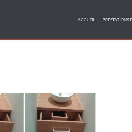
ACCUEIL
PRESTATIONS E
t-de-meubles-de-salle-de-bains-