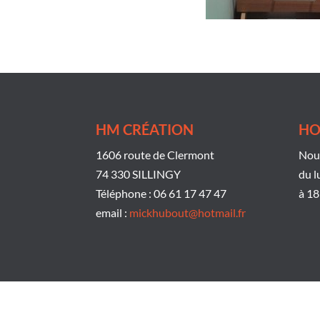
HM CRÉATION
HO
1606 route de Clermont
Nous
74 330 SILLINGY
du l
Téléphone : 06 61 17 47 47
à 18
email :
mickhubout@hotmail.fr