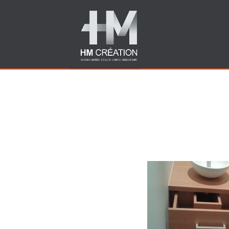
Images tagged "fabrican
annecy"