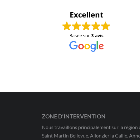
Excellent
Basée sur
3 avis
ZONE D’INTERVENTION
Nous travaillons principalement sur la région d
Saint Martin Bellevue, Allonzier la Caille, Ann