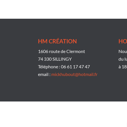
HM CRÉATION
HO
1606 route de Clermont
Nous
74 330 SILLINGY
du l
Téléphone : 06 61 17 47 47
à 18
email :
mickhubout@hotmail.fr