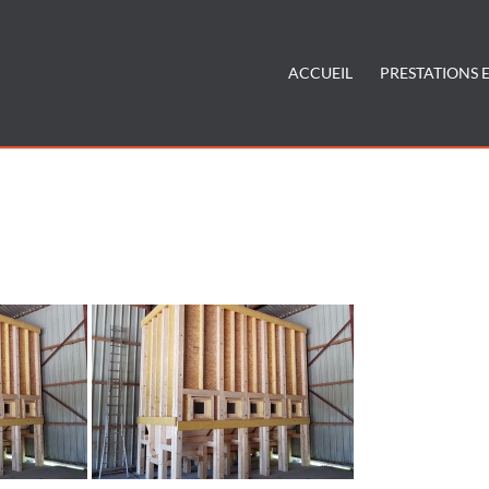
ACCUEIL
PRESTATIONS E
se-de-menuiserie-a-sillingy"