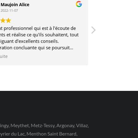
Maujoin Alice
Stephane V
2022-11-07
2017-03-12
t professionnel qui est à l'écoute de
Très sérieux et trè
nts et réalise ce qu'ils souhaitent, tout
iguant d'excellents conseils.
ration concluante qui se poursuit
2 ans
suite
ringy, Meythet, Metz-Tessy, Argonay, Villaz,
Veyrier du Lac, Menthon Saint Bernard,