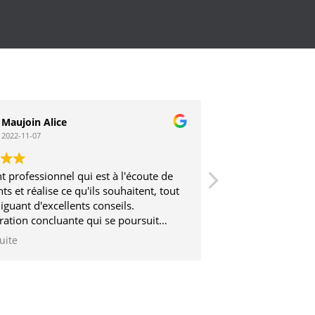
Maujoin Alice
Stephane V
2022-11-07
2017-03-12
t professionnel qui est à l'écoute de
Très sérieux et trè
nts et réalise ce qu'ils souhaitent, tout
iguant d'excellents conseils.
ration concluante qui se poursuit
2 ans
suite