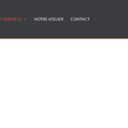
T SERVICES
NOTRE ATELIER
CONTACT
-a-annecy"