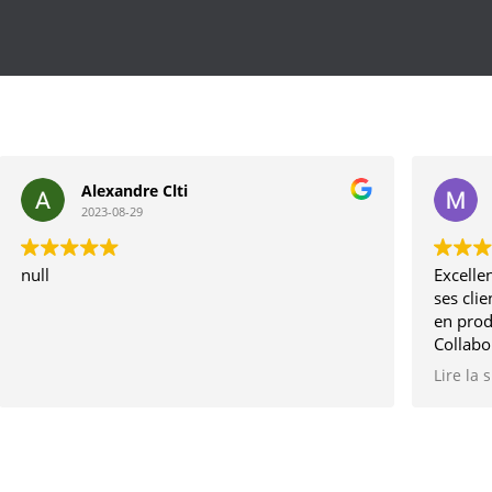
Alexandre Clti
2023-08-29
null
Excellen
ses clie
en prod
Collabo
depuis 
Lire la 