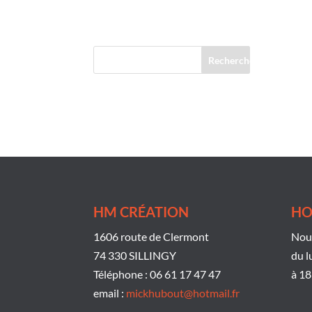
Commentaires récents
HM CRÉATION
HO
1606 route de Clermont
Nous
74 330 SILLINGY
du l
Téléphone : 06 61 17 47 47
à 18
email :
mickhubout@hotmail.fr