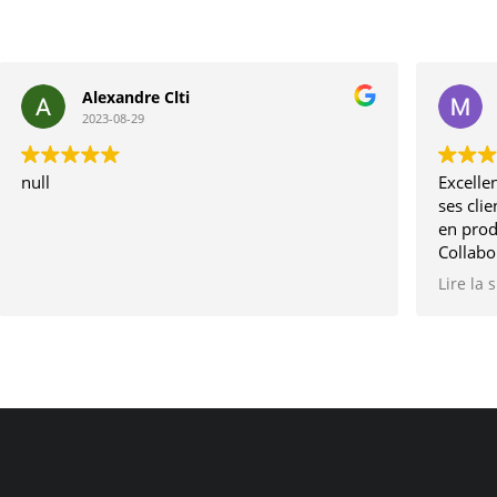
Alexandre Clti
2023-08-29
null
Excellen
ses clie
en prod
Collabo
depuis 
Lire la 