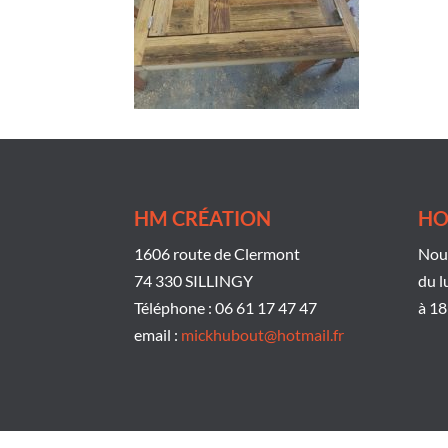
HM CRÉATION
HO
1606 route de Clermont
Nous
74 330 SILLINGY
du l
Téléphone : 06 61 17 47 47
à 18
email :
mickhubout@hotmail.fr