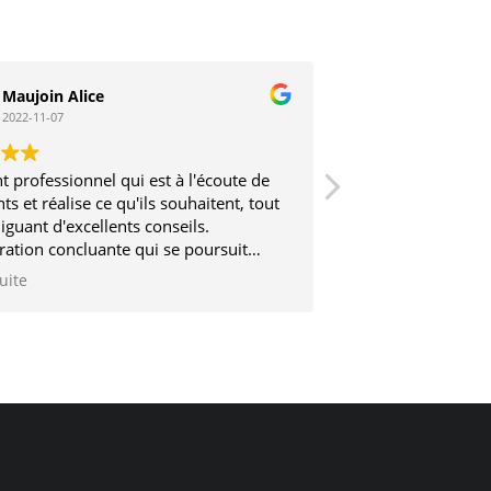
Maujoin Alice
Stephane V
2022-11-07
2017-03-12
t professionnel qui est à l'écoute de
Très sérieux et trè
nts et réalise ce qu'ils souhaitent, tout
iguant d'excellents conseils.
ration concluante qui se poursuit
2 ans
suite