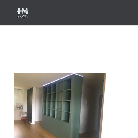
Fabricant meuble sur
mesure Annecy