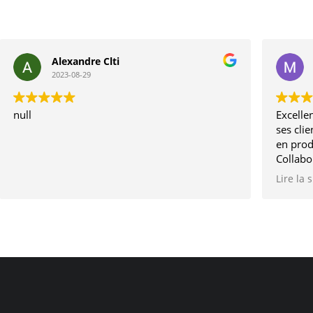
Alexandre Clti
2023-08-29
null
Excellen
ses clie
en prod
Collabo
depuis 
Lire la 