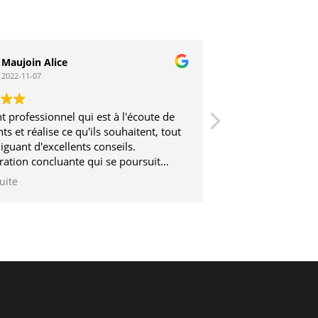
Maujoin Alice
Stephane V
2022-11-07
2017-03-12
t professionnel qui est à l'écoute de
Très sérieux et trè
nts et réalise ce qu'ils souhaitent, tout
iguant d'excellents conseils.
ration concluante qui se poursuit
2 ans
suite