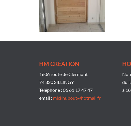
HM CRÉATION
HO
1606 route de Clermont
Nous
74 330 SILLINGY
du l
Téléphone : 06 61 17 47 47
à 18
email :
mickhubout@hotmail.fr