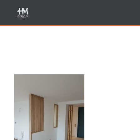
Travaux de menuiserie
Sillingy