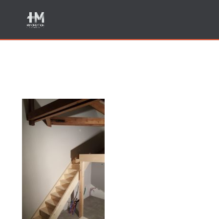
Menuisier escaliers Sillingy