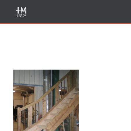
Menuiserie escaliers
Annecy