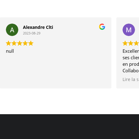
Alexandre Clti
2023-08-29
null
Excellen
ses clie
en prod
Collabo
depuis 
Lire la 