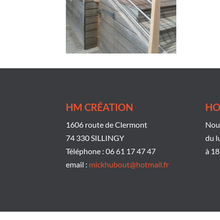
HM CRÉATION
HO
1606 route de Clermont
Nous
74 330 SILLINGY
du l
Téléphone : 06 61 17 47 47
à 18
email :
mickhubout@hotmail.fr