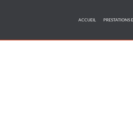
ACCUEIL
PRESTATIONS E
scine acier bois Annecy