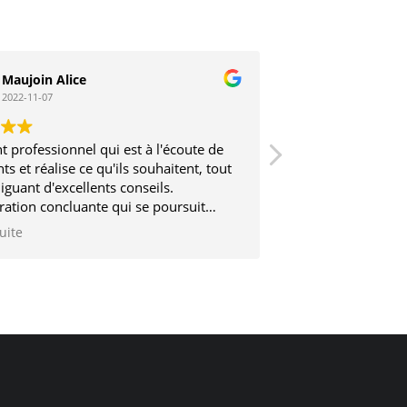
Maujoin Alice
Stephane V
2022-11-07
2017-03-12
t professionnel qui est à l'écoute de
Très sérieux et trè
nts et réalise ce qu'ils souhaitent, tout
iguant d'excellents conseils.
ration concluante qui se poursuit
2 ans
suite