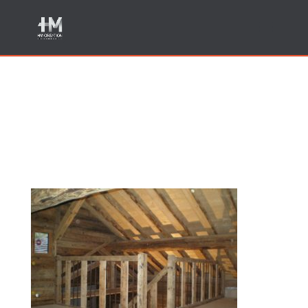
Creation garde corps
escalier vieux bois Haute
Savoie