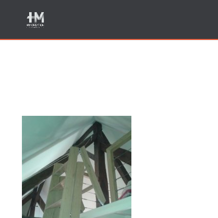
4 Fabrication escalier sur
mesure Sillingy