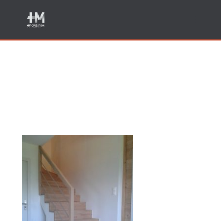
4-APRES Entreprise
menuiserie escalier
Annecy