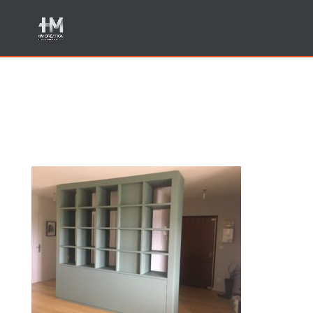
Fabrication meubles haut
de gamme Annecy