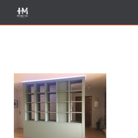
Creation meuble sur
mesure Annecy