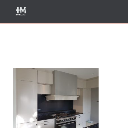
Meubles de cuisine
menuisier Sillingy