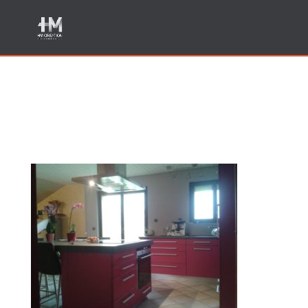
Fabrication cuisine haut de
gamme Pringy