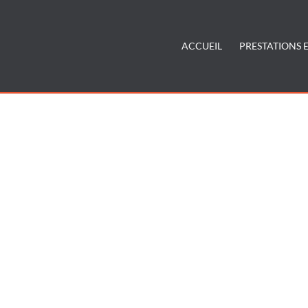
ACCUEIL
PRESTATIONS E
sur mesure Annecy