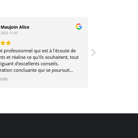
Maujoin Alice
Stephane V
2022-11-07
2017-03-12
t professionnel qui est à l'écoute de
Très sérieux et trè
nts et réalise ce qu'ils souhaitent, tout
iguant d'excellents conseils.
ration concluante qui se poursuit
2 ans
suite