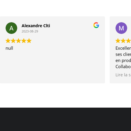
Alexandre Clti
2023-08-29
null
Excellen
ses clie
en prod
Collabo
depuis 
Lire la 