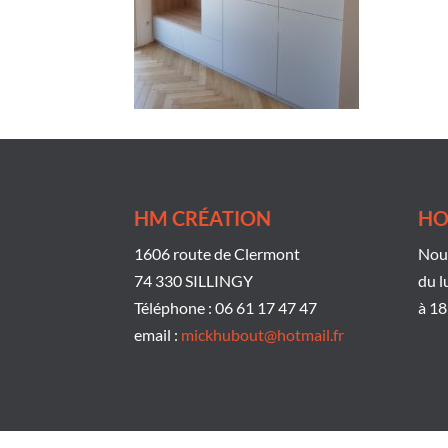
HM CRÉATION
HO
1606 route de Clermont
Nous
74 330 SILLINGY
du l
Téléphone : 06 61 17 47 47
à 18
email :
mickhubout@hotmail.fr