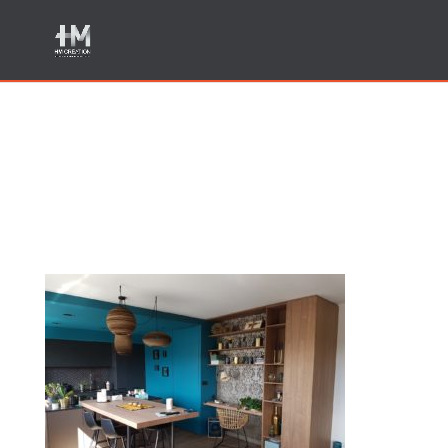
Agencement de cuisine
haut de gamme Epagny
Annecy