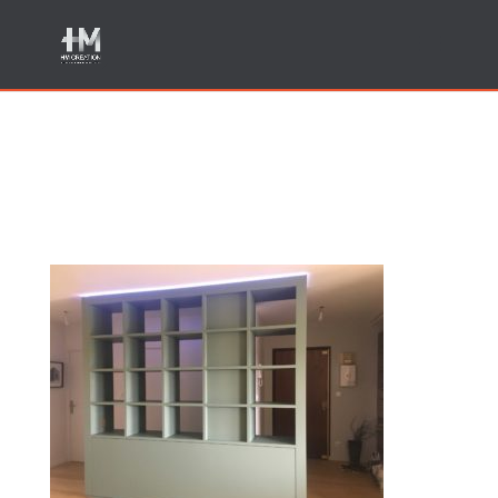
Creation meuble sur
mesure Annecy